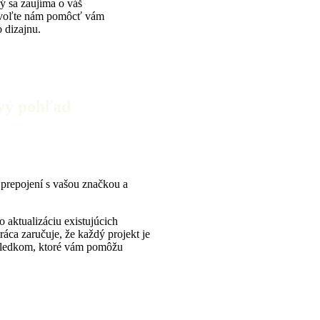
rý sa zaujíma o váš
Dovoľte nám pomôcť vám
 dizajnu.
rvý pohľad
o prepojení s vašou značkou a
o aktualizáciu existujúcich
áca zaručuje, že každý projekt je
výsledkom, ktoré vám pomôžu