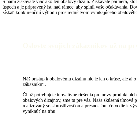
S nami získavate viac ako len obalový dizajn. Získavate partnera, kto
úspech a je pripravený ísť nad rámec, aby splnil vaše očakávania. 
získať konkurenčnú výhodu prostredníctvom vynikajúceho obalového
Oslovte svojich zákazníkov už na p
Náš prístup k obalovému dizajnu nie je len o kráse, ale aj 
zákazníkmi.
Či už potrebujete inovatívne riešenia pre nový produkt aleb
obalových dizajnov, sme tu pre vás. Naša skúsená tímová pr
realizovaný so starostlivosťou a presnosťou, čo vedie k 
vyniknúť na trhu.