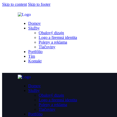
Skip to content
Skip to footer
Domov
Služby
Obalový dizajn
Logo a firemná identita
Polepy a reklama
Tlačoviny
Portfólio
Tím
Kontakt
Domov
Služby
Obalový dizajn
Logo a firemná identita
Polepy a reklama
Tlačoviny
Portfólio